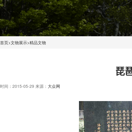
首页
>
文物展示
>
精品文物
琵
时间：2015-05-29
来源：
大众网