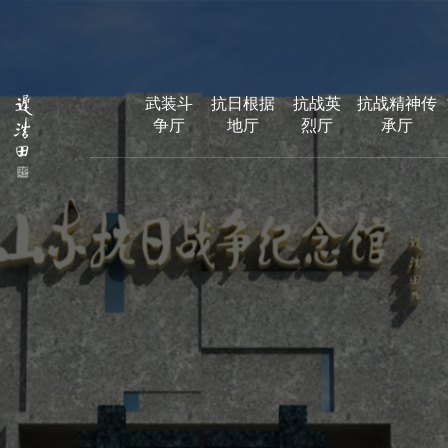
武装斗
抗日根据
抗战英
抗战精神传
争厅
地厅
烈厅
承厅