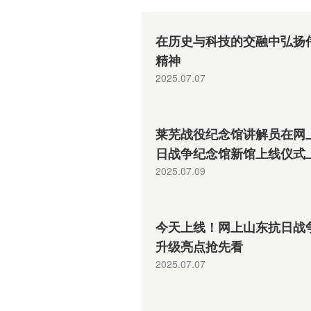
馆新馆， 这“四问四答”说清
楚了！
在历史与科技的交融中弘扬
精神
2025.07.07
莱芜战役纪念馆讲解员在网
日战争纪念馆新馆上线仪式
《济南琵琶山万人坑》
2025.07.09
今天上线！网上山东抗日战
升级亮点抢先看
2025.07.07